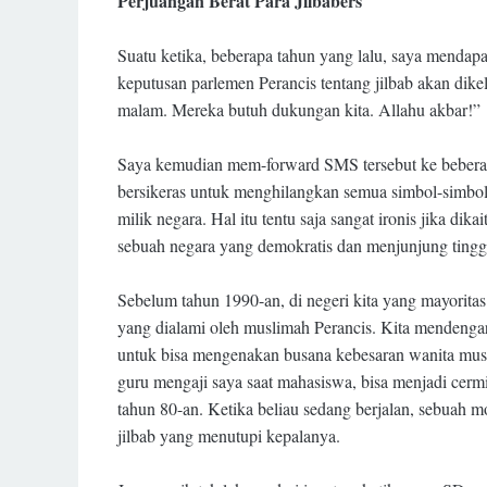
Perjuangan Berat Para Jilbabers
Suatu ketika, beberapa tahun yang lalu, saya mendap
keputusan parlemen Perancis tentang jilbab akan dik
malam. Mereka butuh dukungan kita. Allahu akbar!”
Saya kemudian mem-forward SMS tersebut ke beberapa
bersikeras untuk menghilangkan semua simbol-simbol 
milik negara. Hal itu tentu saja sangat ironis jika d
sebuah negara yang demokratis dan menjunjung tin
Sebelum tahun 1990-an, di negeri kita yang mayorit
yang dialami oleh muslimah Perancis. Kita mendengar
untuk bisa mengenakan busana kebesaran wanita mus
guru mengaji saya saat mahasiswa, bisa menjadi cermi
tahun 80-an. Ketika beliau sedang berjalan, sebuah
jilbab yang menutupi kepalanya.