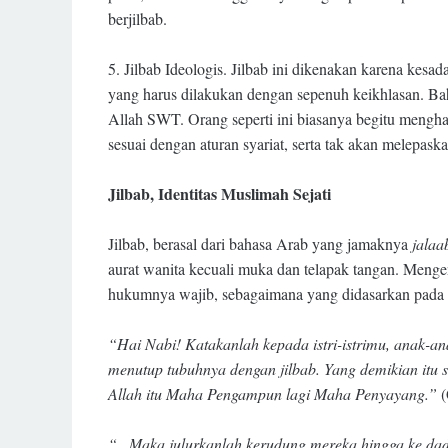
berjilbab.
5.
Jilbab Ideologis. Jilbab ini dikenakan karena ke
yang harus dilakukan dengan sepenuh keikhlasan. Ba
Allah SWT. Orang seperti ini biasanya begitu mengh
sesuai dengan aturan syariat, serta tak akan melepa
Jilbab, Identitas Muslimah Sejati
Jilbab, berasal dari bahasa Arab yang jamaknya
jalaa
aurat wanita kecuali muka dan telapak tangan. Menge
hukumnya wajib, sebagaimana yang didasarkan pada b
“Hai Nabi! Katakanlah kepada istri-istrimu, anak
menutup tubuhnya dengan jilbab. Yang demikian itu 
Allah itu Maha Pengampun lagi Maha Penyayang.”
(
“...Maka julurkanlah kerudung mereka hingga ke dad