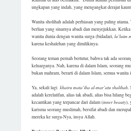
ungkapan yang indah, yang mengangkat derajat kaum 
Wanita sholihah adalah perhiasan yang paling utama. T
berlian yang sinarnya abadi dan menyejukkan. Ketik
wanita dunia dengan wanita surga (bidadari,
lu’luim
karena keshalehan yang dimilikinya.
Seorang teman pernah bertutur, bahwa tak ada seorang
keluarganya. Nah, karena di dalam Islam, seorang mus
bukan mahram, berarti di dalam Islam, semua wanita i
Ya, sekali lagi
khairu mata’iha al-mar’atu shalihah
.
adalah kerelatifan, alias tak abadi, alias bisa hilang
kecantikan yang terpancar dari dalam (
inner beauty
),
karisma seorang muslimah, bersifat abadi dan merup
mereka ke surga-Nya, insya Allah.