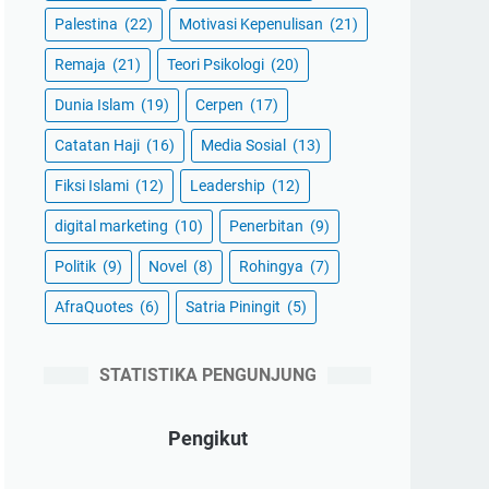
Palestina
(22)
Motivasi Kepenulisan
(21)
Remaja
(21)
Teori Psikologi
(20)
Dunia Islam
(19)
Cerpen
(17)
Catatan Haji
(16)
Media Sosial
(13)
Fiksi Islami
(12)
Leadership
(12)
digital marketing
(10)
Penerbitan
(9)
Politik
(9)
Novel
(8)
Rohingya
(7)
AfraQuotes
(6)
Satria Piningit
(5)
STATISTIKA PENGUNJUNG
Pengikut