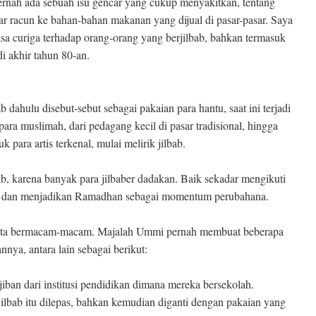
pernah ada sebuah isu gencar yang cukup menyakitkan, tentang
r racun ke bahan-bahan makanan yang dijual di pasar-pasar. Saya
asa curiga terhadap orang-orang yang berjilbab, bahkan termasuk
i akhir tahun 80-an.
b dahulu disebut-sebut sebagai pakaian para hantu, saat ini terjadi
a muslimah, dari pedagang kecil di pasar tradisional, hingga
uk para artis terkenal, mulai melirik jilbab.
, karena banyak para jilbaber dadakan. Baik sekadar mengikuti
lbab dan menjadikan Ramadhan sebagai momentum perubahana.
nyata bermacam-macam. Majalah Ummi pernah membuat beberapa
ya, antara lain sebagai berikut:
iban dari institusi pendidikan dimana mereka bersekolah.
ilbab itu dilepas, bahkan kemudian diganti dengan pakaian yang