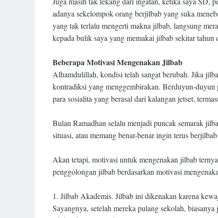
Juga masih tak lekang dari ingatan, ketika saya SD, 
adanya sekelompok orang berjilbab yang suka meneba
yang tak terlalu mengerti makna jilbab, langsung mer
kepada bulik saya yang memakai jilbab sekitar tahun d
Beberapa Motivasi Mengenakan Jilbab
Alhamdulillah, kondisi telah sangat berubah. Jika jilba
kontradiksi yang menggembirakan. Berduyun-duyun par
para sosialita yang berasal dari kalangan jetset, termas
Bulan Ramadhan selalu menjadi puncak semarak jilbab
situasi, atau memang benar-benar ingin terus berji
Akan tetapi, motivasi untuk mengenakan jilbab ter
penggolongan jilbab berdasarkan motivasi mengenakann
1.
Jilbab Akademis. Jilbab ini dikenakan karena kewaj
Sayangnya, setelah mereka pulang sekolah, biasanya j