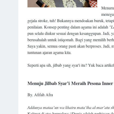
Menurut
menegan
gejala stroke, tuh! Bukannya mendoakan buruk, teta
penilaian. Konsep penting dalam agama ini adalah
"La
pun selalu diukur sesuai dengan kesanggupan. Jadi, ya
berusahalah untuk istiqomah. Bagi yang memilih berh
Saya yakin, semua orang pasti akan berproses. Jadi, m
tuntunan ajaran agama kita.
Seperti apa sih, jilbab yang syar'i itu? Yuk baca artikel
Menuju Jilbab Syar’i
Meraih Pesona Inner
By. Afifah Afra
Addunya mataa’un wa khairu mata’iha al-mar’atu sh
Kalimat di atas bermakna: “Dunia adalah perhiasan da