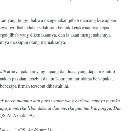
sadaran yang tinggi, bahwa mengenakan jilbab memang kewajiban
hwa berjilbab adalah salah satu bentuk ketakwaannya kepada
argai jilbab yang dikenakannya, dan ia akan mengenakannya
skannya meskipun orang memaksanya.
biib
artinya pakaian yang lapang dan luas, yang dapat menutup
nakan pakaian tersebut dalam Islam jumhur ulama bersepakat,
eberapa firman tersebut dibawah ini.
-anak perempuanmu dan para wanita yang beriman supaya mereka
supaya mereka lebih dikenal dan mereka pun tidak diganggu. Dan
QS Al-Azhab: 59).
anya....”
(QS. An-Nuur: 31).