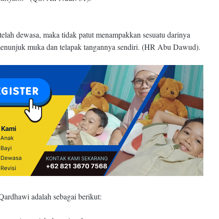
telah dewasa, maka tidak patut menampakkan sesuatu darinya
l menunjuk muka dan telapak tangannya sendiri. (HR Abu Dawud).
 Qardhawi adalah sebagai berikut: