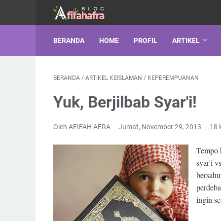
BERANDA
HOME
PROFIL
ARTIKEL
BERANDA
/
ARTIKEL KEISLAMAN
/
KEPEREMPUANAN
Yuk, Berjilbab Syar'i!
Oleh AFIFAH AFRA
Jumat, November 29, 2013
18 
Tempo 
syar'i v
bersahu
perdeba
ingin s