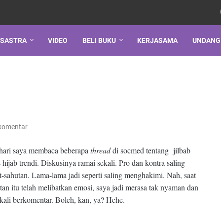
SASTRA
VIDEO
BELI BUKU
KERJASAMA
UNDANG
komentar
hari saya membaca beberapa
thread
di socmed tentang jilbab
s hijab trendi. Diskusinya ramai sekali. Pro dan kontra saling
t-sahutan. Lama-lama jadi seperti saling menghakimi. Nah, saat
tan itu telah melibatkan emosi, saya jadi merasa tak nyaman dan
ekali berkomentar. Boleh, kan, ya? Hehe.