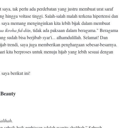
 saya, tak perlu ada perdebatan yang justru membuat urat saraf
g hingga voltase tinggi. Salah-salah malah terkena hipertensi dan
pi saya memang menginginkan kita lebih bijak dalam membuat
a ikroha fid-diin
, tidak ada paksaan dalam beragama." Beragama
ng sudah bisa berjibab syar'i... alhamdulillah. Selamat! Dan
ijab trendi, saya juga memberikan penghargaan sebesar-besarnya.
ari kita berproses untuk menuju hijab yang lebih sesuai dengan
 saya berikut ini!
 Beauty
alihah.
n sebaik-baik perhiasan adalah wanita shalihah.” Sebuah