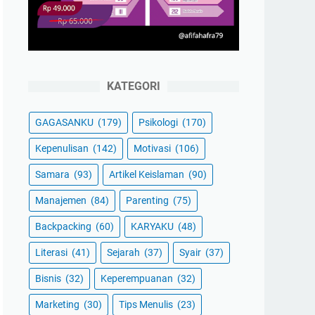
KATEGORI
GAGASANKU
(179)
Psikologi
(170)
Kepenulisan
(142)
Motivasi
(106)
Samara
(93)
Artikel Keislaman
(90)
Manajemen
(84)
Parenting
(75)
Backpacking
(60)
KARYAKU
(48)
Literasi
(41)
Sejarah
(37)
Syair
(37)
Bisnis
(32)
Keperempuanan
(32)
Marketing
(30)
Tips Menulis
(23)