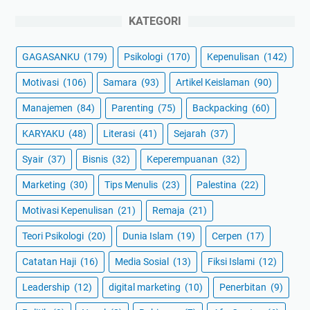
KATEGORI
GAGASANKU
(179)
Psikologi
(170)
Kepenulisan
(142)
Motivasi
(106)
Samara
(93)
Artikel Keislaman
(90)
Manajemen
(84)
Parenting
(75)
Backpacking
(60)
KARYAKU
(48)
Literasi
(41)
Sejarah
(37)
Syair
(37)
Bisnis
(32)
Keperempuanan
(32)
Marketing
(30)
Tips Menulis
(23)
Palestina
(22)
Motivasi Kepenulisan
(21)
Remaja
(21)
Teori Psikologi
(20)
Dunia Islam
(19)
Cerpen
(17)
Catatan Haji
(16)
Media Sosial
(13)
Fiksi Islami
(12)
Leadership
(12)
digital marketing
(10)
Penerbitan
(9)