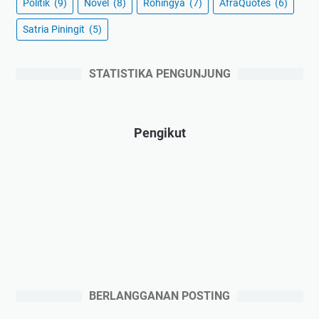
Politik
(9)
Novel
(8)
Rohingya
(7)
AfraQuotes
(6)
Satria Piningit
(5)
STATISTIKA PENGUNJUNG
Pengikut
BERLANGGANAN POSTING