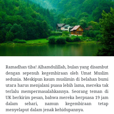
Ramadhan tiba! Alhamdulillah, bulan yang disambut
dengan sepenuh kegembiraan oleh Umat Muslim
sedunia. Meskipun kaum muslimin di belahan bumi
utara harus menjalani puasa lebih lama, mereka tak
terlalu mempermasalahkannya. Seorang teman di
UK berkirim pesan, bahwa mereka berpuasa 19 jam
dalam sehari, namun kegembiraan tetap
menyelaput dalam jenak kehidupannya.