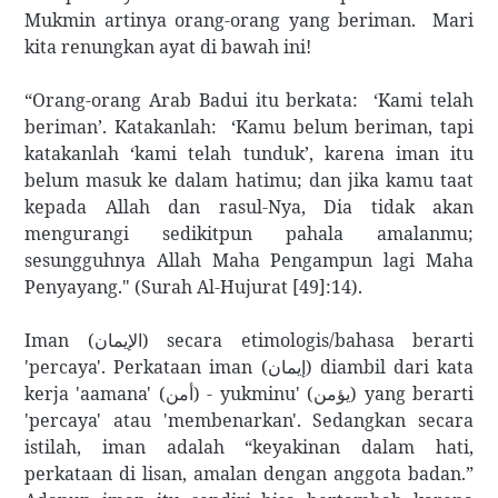
Mukmin artinya orang-orang yang beriman. Mari
kita renungkan ayat di bawah ini!
“Orang-orang Arab Badui itu berkata: ‘Kami telah
beriman’. Katakanlah: ‘Kamu belum beriman, tapi
katakanlah ‘kami telah tunduk’, karena iman itu
belum masuk ke dalam hatimu; dan jika kamu taat
kepada Allah dan rasul-Nya, Dia tidak akan
mengurangi sedikitpun pahala amalanmu;
sesungguhnya Allah Maha Pengampun lagi Maha
Penyayang." (Surah Al-Hujurat [49]:14).
Iman (
) secara etimologis/bahasa berarti
الإيمان
'percaya'. Perkataan iman (
) diambil dari kata
إيمان
kerja 'aamana' (
) - yukminu' (
) yang berarti
يؤمن
أمن
'percaya' atau 'membenarkan'. Sedangkan secara
istilah, iman adalah “keyakinan dalam hati,
perkataan di lisan, amalan dengan anggota badan.”