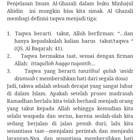
Penjelasan Imam Al-Ghazali dalam buku Minhajul
Abidin ini mungkin bisa kita simak. Al Ghazali
membagi definisi taqwa menjadi tiga:
1.
Taqwa berarti takut, Alloh berfirman: “…dan
hanya kepadakulah kalian harus takut/taqwa “
(QS. Al Baqarah: 41).
2.
Taqwa bermakna taat, sesuai dengan firman
Allah:
ittaqulloh haqqo tuqootih
…
3.
Taqwa yang berarti
tanziihul qulub 'anidz
dzunuub
( membersihkan hati dari segala dosa)
Jadi, takwa adalah sebuah derajat yang sangat luhur
di dalam Islam. Apakah setelah proses madrasah
Ramadhan berlalu kita telah berhasil menjadi orang
yang takut kepada Allah sehingga kemudian kita
selalu waspada dan serius, karena seolah-olah kita
sedang berjalan di jalan penuh duri; lalu kita
senantiasa taat—menjalani perintah dan menjauhi
larangan-Nya, dan senantiasa membersihkan hati