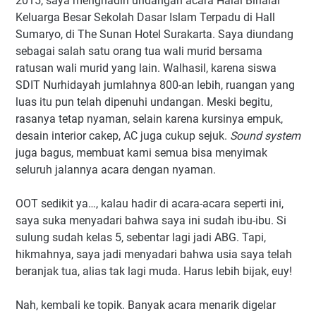
2015, saya menghadiri undangan acara Halal Bihalal
Keluarga Besar Sekolah Dasar Islam Terpadu di Hall
Sumaryo, di The Sunan Hotel Surakarta. Saya diundang
sebagai salah satu orang tua wali murid bersama
ratusan wali murid yang lain. Walhasil, karena siswa
SDIT Nurhidayah jumlahnya 800-an lebih, ruangan yang
luas itu pun telah dipenuhi undangan. Meski begitu,
rasanya tetap nyaman, selain karena kursinya empuk,
desain interior cakep, AC juga cukup sejuk.
Sound system
juga bagus, membuat kami semua bisa menyimak
seluruh jalannya acara dengan nyaman.
OOT sedikit ya…, kalau hadir di acara-acara seperti ini,
saya suka menyadari bahwa saya ini sudah ibu-ibu. Si
sulung sudah kelas 5, sebentar lagi jadi ABG. Tapi,
hikmahnya, saya jadi menyadari bahwa usia saya telah
beranjak tua, alias tak lagi muda. Harus lebih bijak, euy!
Nah, kembali ke topik. Banyak acara menarik digelar