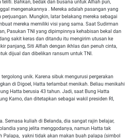
 teliti. Bahkan, bedak dan busana untuk Alfiah pun,
tinggal mengenakannya . Mereka adalah pasangan yang
m perjuangan. Mungkin, latar belakang mereka sebagai
buat mereka memiliki visi yang sama. Saat Sudirman
utan, Pasukan TNI yang dipimpinnya kehabisan bekal dan
ng sakit keras dan ditandu itu mengirim utusan ke
ir panjang, Siti Alfiah dengan ikhlas dan penuh cinta,
tuk dijual dan dibelikan ransum untuk TNI.
a tergolong unik. Karena sibuk mengurusi pergerakan
gkan di Digoel, Hatta terlambat menikah. Beliau menikahi
ung Hatta berusia 43 tahun. Jadi, saat Bung Hatta
 Karno, dan ditetapkan sebagai wakil presiden RI,
 Semasa kuliah di Belanda, dia sangat rajin belajar,
landia yang jelita menggodanya, namun Hatta tak
ah Palapa, yakni tidak akan makan buah palapa (simbol