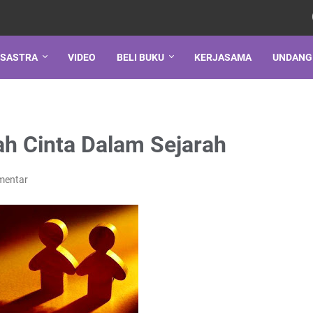
SASTRA
VIDEO
BELI BUKU
KERJASAMA
UNDANG
ah Cinta Dalam Sejarah
mentar