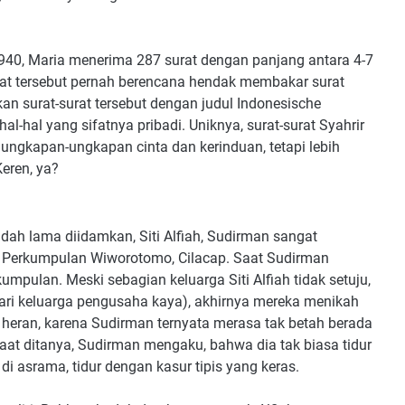
31-1940, Maria menerima 287 surat dengan panjang antara 4-7
rat tersebut pernah berencana hendak membakar surat
n surat-surat tersebut dengan judul Indonesische
l-hal yang sifatnya pribadi. Uniknya, surat-surat Syahrir
lu ungkapan-ungkapan cinta dan kerinduan, tetapi lebih
eren, ya?
udah lama diidamkan, Siti Alfiah, Sudirman sangat
di Perkumpulan Wiworotomo, Cilacap. Saat Sudirman
umpulan. Meski sebagian keluarga Siti Alfiah tidak setuju,
dari keluarga pengusaha kaya), akhirnya mereka menikah
 heran, karena Sudirman ternyata merasa tak betah berada
. Saat ditanya, Sudirman mengaku, bahwa dia tak biasa tidur
 di asrama, tidur dengan kasur tipis yang keras.