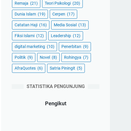
Remaja
(21)
Teori Psikologi
(20)
Dunia Islam
(19)
Cerpen
(17)
Catatan Haji
(16)
Media Sosial
(13)
Fiksi Islami
(12)
Leadership
(12)
digital marketing
(10)
Penerbitan
(9)
Politik
(9)
Novel
(8)
Rohingya
(7)
AfraQuotes
(6)
Satria Piningit
(5)
STATISTIKA PENGUNJUNG
Pengikut