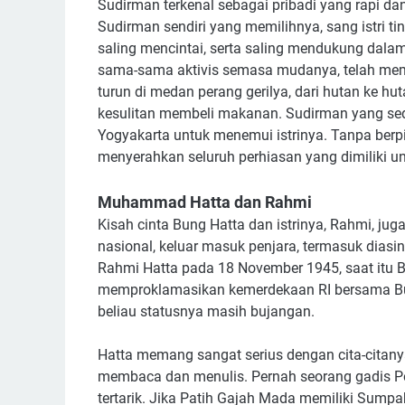
Sudirman terkenal sebagai pribadi yang rapi dan
Sudirman sendiri yang memilihnya, sang istri 
saling mencintai, serta saling mendukung dala
sama-sama aktivis semasa mudanya, telah mem
turun di medan perang gerilya, dari hutan ke h
kesulitan membeli makanan. Sudirman yang seda
Yogyakarta untuk menemui istrinya. Tanpa berpik
menyerahkan seluruh perhiasan yang dimiliki un
Muhammad Hatta dan Rahmi
Kisah cinta Bung Hatta dan istrinya, Rahmi, jug
nasional, keluar masuk penjara, termasuk diasin
Rahmi Hatta pada 18 November 1945, saat itu B
memproklamasikan kemerdekaan RI bersama Bung
beliau statusnya masih bujangan.
Hatta memang sangat serius dengan cita-citanya.
membaca dan menulis. Pernah seorang gadis Po
tertarik. Jika Patih Gajah Mada memiliki Sump