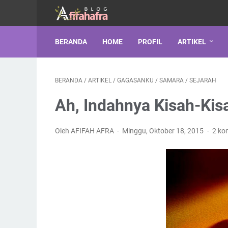
BERANDA
HOME
PROFIL
ARTIKEL
BERANDA
/
ARTIKEL
/
GAGASANKU
/
SAMARA
/
SEJARAH
Ah, Indahnya Kisah-Kis
Oleh AFIFAH AFRA
Minggu, Oktober 18, 2015
2 ko