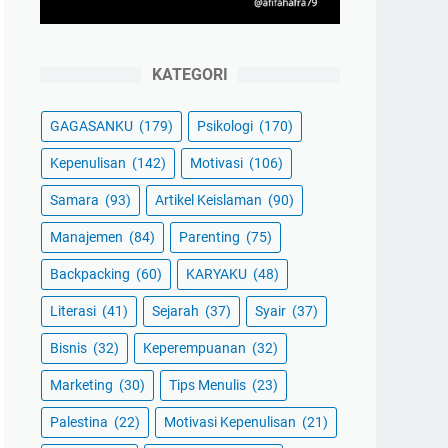
KATEGORI
GAGASANKU
(179)
Psikologi
(170)
Kepenulisan
(142)
Motivasi
(106)
Samara
(93)
Artikel Keislaman
(90)
Manajemen
(84)
Parenting
(75)
Backpacking
(60)
KARYAKU
(48)
Literasi
(41)
Sejarah
(37)
Syair
(37)
Bisnis
(32)
Keperempuanan
(32)
Marketing
(30)
Tips Menulis
(23)
Palestina
(22)
Motivasi Kepenulisan
(21)