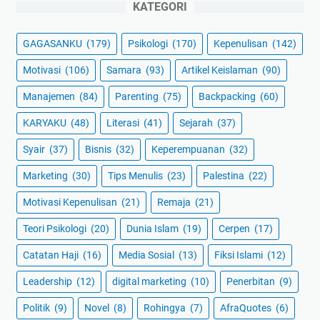
KATEGORI
GAGASANKU
(179)
Psikologi
(170)
Kepenulisan
(142)
Motivasi
(106)
Samara
(93)
Artikel Keislaman
(90)
Manajemen
(84)
Parenting
(75)
Backpacking
(60)
KARYAKU
(48)
Literasi
(41)
Sejarah
(37)
Syair
(37)
Bisnis
(32)
Keperempuanan
(32)
Marketing
(30)
Tips Menulis
(23)
Palestina
(22)
Motivasi Kepenulisan
(21)
Remaja
(21)
Teori Psikologi
(20)
Dunia Islam
(19)
Cerpen
(17)
Catatan Haji
(16)
Media Sosial
(13)
Fiksi Islami
(12)
Leadership
(12)
digital marketing
(10)
Penerbitan
(9)
Politik
(9)
Novel
(8)
Rohingya
(7)
AfraQuotes
(6)