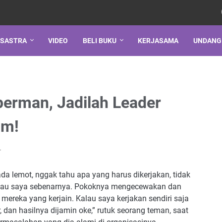
SASTRA
VIDEO
BELI BUKU
KERJASAMA
UNDANG
perman, Jadilah Leader
am!
r
a lemot, nggak tahu apa yang harus dikerjakan, tidak
au saya sebenarnya. Pokoknya mengecewakan dan
mereka yang kerjain. Kalau saya kerjakan sendiri saja
, dan hasilnya dijamin oke,” rutuk seorang teman, saat