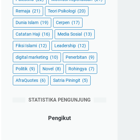
Remaja
(21)
Teori Psikologi
(20)
Dunia Islam
(19)
Cerpen
(17)
Catatan Haji
(16)
Media Sosial
(13)
Fiksi Islami
(12)
Leadership
(12)
digital marketing
(10)
Penerbitan
(9)
Politik
(9)
Novel
(8)
Rohingya
(7)
AfraQuotes
(6)
Satria Piningit
(5)
STATISTIKA PENGUNJUNG
Pengikut