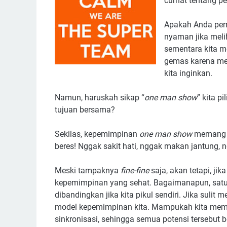
curhat tentang p
Apakah Anda per
nyaman jika melih
sementara kita m
gemas karena mel
kita inginkan.
Namun, haruskah sikap “
one man show
” kita 
tujuan bersama?
Sekilas, kepemimpinan
one man show
memang m
beres! Nggak sakit hati, nggak makan jantung, n
Meski tampaknya
fine-fine
saja, akan tetapi, ji
kepemimpinan yang sehat. Bagaimanapun, satu b
dibandingkan jika kita pikul sendiri. Jika suli
model kepemimpinan kita. Mampukah kita memb
sinkronisasi, sehingga semua potensi tersebut