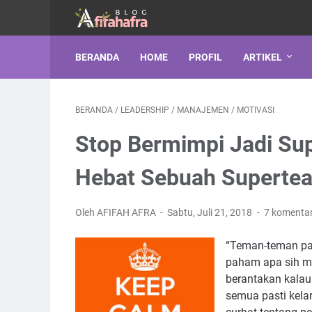
BERANDA
HOME
PROFIL
ARTIKEL
BERANDA
/
LEADERSHIP
/
MANAJEMEN
/
MOTIVASI
Stop Bermimpi Jadi Su
Hebat Sebuah Superte
Oleh AFIFAH AFRA
Sabtu, Juli 21, 2018
7 komenta
“Teman-teman pad
paham apa sih m
berantakan kalau 
semua pasti kelar