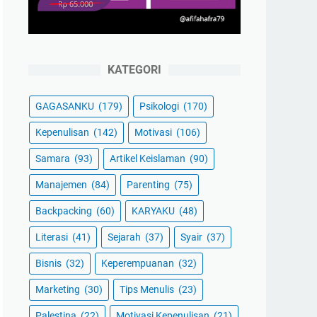
KATEGORI
GAGASANKU
(179)
Psikologi
(170)
Kepenulisan
(142)
Motivasi
(106)
Samara
(93)
Artikel Keislaman
(90)
Manajemen
(84)
Parenting
(75)
Backpacking
(60)
KARYAKU
(48)
Literasi
(41)
Sejarah
(37)
Syair
(37)
Bisnis
(32)
Keperempuanan
(32)
Marketing
(30)
Tips Menulis
(23)
Palestina
(22)
Motivasi Kepenulisan
(21)