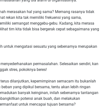
ermasalahan yang dia alami di organisasinya.
nah merasakan hal yang sama? Memang rasanya tidak
at rekan kita tak memiliki frekuensi yang sama,
emiliki semangat menggebu-gebu. Kadang, kita merasa
ihat tim kita tidak bisa bergerak cepat sebagaimana yang
pilih untuk mengatasi sesuatu yang sebenarnya merupakan
enyederhanakan permasalahan. Selesaikan sendiri, kan
ggak stres, pokoknya beres!
ka terus dilanjutkan, kepemimpinan semacam itu bukanlah
eban yang dipikul bersama, tentu akan lebih ringan
t memadukan banyak keinginan, inilah sebenarnya tantangan
angkitkan potensi anak buah, dan melakukan
 bermanfaat untuk mencapai tujuan bersama?