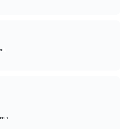
out.
t)com