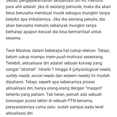
Sebab, pengejawantahan aktualisasi diri ini, menurut
para ahli adalah: jika di seorang pemusik, maka dia akan
terus berusaha membuat musik sebagus mungkin tanpa
berpikir apa imbalannya. Jika dia seorang penulis, dia
akan berusaha menulis sebanyak mungkin tanpa
berharap apapun kecuali dia bisa bermanfaat untuk
sesama.
Teori Maslow, dalam beberapa hal cukup relevan. Tetapi,
belum cukup mampu mem-
push
motivasi seseorang.
Terlebih, aktualisasi diri adalah sebuah konsep yang
sangat “abstrak”. Hirarki 1 hingga 4 (
physiological needs,
safety needs, social needs dan esteem needs)
ini mudah
dipahami. Tetapi, seperti apa sebenarnya proses
aktualisasi diri, hanya orang-orang dengan “maqam”
tertentu yang paham. Tak heran, pernah ada sebuah
lowongan posisi rektor di sebuah PTN ternama,
persyaratannya cuma satu: sudah sampai pada level
aktualisasi diri.