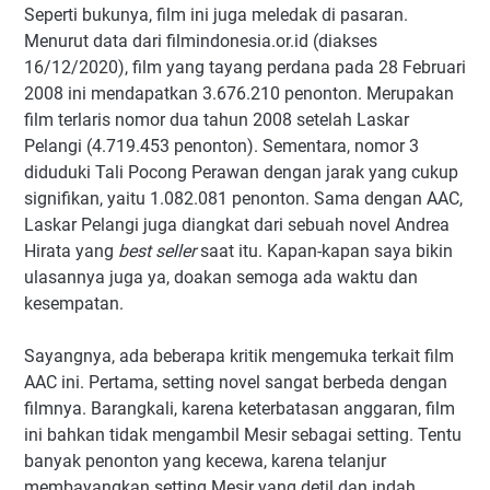
Seperti bukunya, film ini juga meledak di pasaran.
Menurut data dari filmindonesia.or.id (diakses
16/12/2020), film yang tayang perdana pada 28 Februari
2008 ini mendapatkan 3.676.210 penonton. Merupakan
film terlaris nomor dua tahun 2008 setelah Laskar
Pelangi (4.719.453 penonton). Sementara, nomor 3
diduduki Tali Pocong Perawan dengan jarak yang cukup
signifikan, yaitu 1.082.081 penonton. Sama dengan AAC,
Laskar Pelangi juga diangkat dari sebuah novel Andrea
Hirata yang
best seller
saat itu. Kapan-kapan saya bikin
ulasannya juga ya, doakan semoga ada waktu dan
kesempatan.
Sayangnya, ada beberapa kritik mengemuka terkait film
AAC ini. Pertama, setting novel sangat berbeda dengan
filmnya. Barangkali, karena keterbatasan anggaran, film
ini bahkan tidak mengambil Mesir sebagai setting. Tentu
banyak penonton yang kecewa, karena telanjur
membayangkan setting Mesir yang detil dan indah,