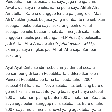
Perubahan nama, biasalah... saya juga mengalami.
Awal-awal saya menulis, nama pena saya Afifah Afra
Amatullah. Karena dianggap terlalu panjang, oleh Mas
Ali Muakhir (sosok berjasa yang membantu menerbitkan
sebagian buku-buku saya, sekarang lebih dikenal
sebagai penulis bacaan anak, dan menjadi salah satu
anggota majelis pertimbangan FLP Pusat) dipelesetkan
jadi Afifah Afra Amat-lelah (
ih, jahatnyooo... wkkk
),
akhirnya saya ringkas jadi Afifah Afra saja. Sampai
sekarang.
Ayat-Ayat Cinta sendiri, sebelumnya dimuat secara
bersambung di koran Republika, lalu diterbitkan oleh
Penerbit Republika pertama kali pada tahun 2004,
setebal 418 halaman. Novel setebal itu, terbilang baru di
genre fiksi Islami saat itu, yang biasanya hanya setebal
200-an halaman, paling banter 300-an halaman. Saat itu,
saya juga belum sanggup nulis setebal itu. Baru di tahun
2007, saya mulai menulis novel yang agak tebal, yaitu