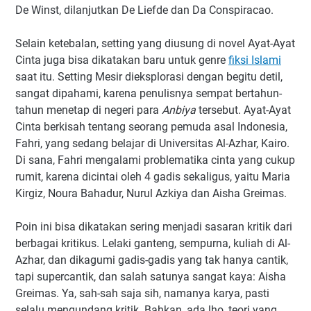
De Winst, dilanjutkan De Liefde dan Da Conspiracao.
Selain ketebalan, setting yang diusung di novel Ayat-Ayat
Cinta juga bisa dikatakan baru untuk genre
fiksi Islami
saat itu. Setting Mesir dieksplorasi dengan begitu detil,
sangat dipahami, karena penulisnya sempat bertahun-
tahun menetap di negeri para
Anbiya
tersebut. Ayat-Ayat
Cinta berkisah tentang seorang pemuda asal Indonesia,
Fahri, yang sedang belajar di Universitas Al-Azhar, Kairo.
Di sana, Fahri mengalami problematika cinta yang cukup
rumit, karena dicintai oleh 4 gadis sekaligus, yaitu Maria
Kirgiz, Noura Bahadur, Nurul Azkiya dan Aisha Greimas.
Poin ini bisa dikatakan sering menjadi sasaran kritik dari
berbagai kritikus. Lelaki ganteng, sempurna, kuliah di Al-
Azhar, dan dikagumi gadis-gadis yang tak hanya cantik,
tapi supercantik, dan salah satunya sangat kaya: Aisha
Greimas. Ya, sah-sah saja sih, namanya karya, pasti
selalu mengundang kritik. Bahkan, ada lho, teori yang