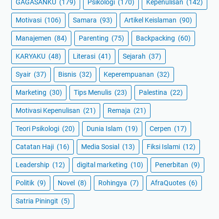
GAGASANKU
(179)
Psikologi
(170)
Kepenulisan
(142)
Motivasi
(106)
Samara
(93)
Artikel Keislaman
(90)
Manajemen
(84)
Parenting
(75)
Backpacking
(60)
KARYAKU
(48)
Literasi
(41)
Sejarah
(37)
Syair
(37)
Bisnis
(32)
Keperempuanan
(32)
Marketing
(30)
Tips Menulis
(23)
Palestina
(22)
Motivasi Kepenulisan
(21)
Remaja
(21)
Teori Psikologi
(20)
Dunia Islam
(19)
Cerpen
(17)
Catatan Haji
(16)
Media Sosial
(13)
Fiksi Islami
(12)
Leadership
(12)
digital marketing
(10)
Penerbitan
(9)
Politik
(9)
Novel
(8)
Rohingya
(7)
AfraQuotes
(6)
Satria Piningit
(5)