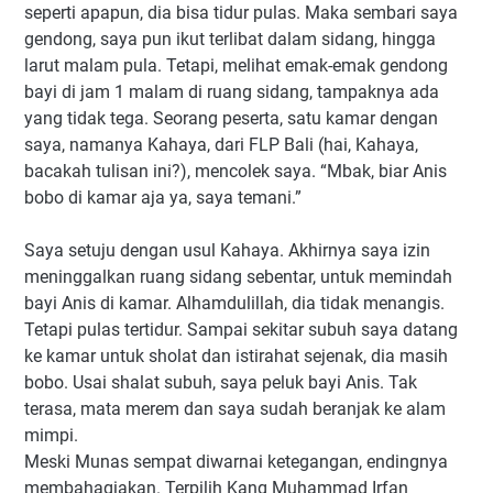
seperti apapun, dia bisa tidur pulas. Maka sembari saya
gendong, saya pun ikut terlibat dalam sidang, hingga
larut malam pula. Tetapi, melihat emak-emak gendong
bayi di jam 1 malam di ruang sidang, tampaknya ada
yang tidak tega. Seorang peserta, satu kamar dengan
saya, namanya Kahaya, dari FLP Bali (hai, Kahaya,
bacakah tulisan ini?), mencolek saya. “Mbak, biar Anis
bobo di kamar aja ya, saya temani.”
Saya setuju dengan usul Kahaya. Akhirnya saya izin
meninggalkan ruang sidang sebentar, untuk memindah
bayi Anis di kamar. Alhamdulillah, dia tidak menangis.
Tetapi pulas tertidur. Sampai sekitar subuh saya datang
ke kamar untuk sholat dan istirahat sejenak, dia masih
bobo. Usai shalat subuh, saya peluk bayi Anis. Tak
terasa, mata merem dan saya sudah beranjak ke alam
mimpi.
Meski Munas sempat diwarnai ketegangan, endingnya
membahagiakan. Terpilih Kang Muhammad Irfan