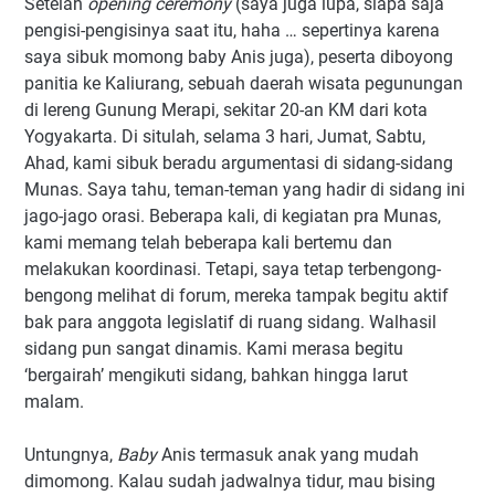
Setelah
opening ceremony
(saya juga lupa, siapa saja
pengisi-pengisinya saat itu, haha … sepertinya karena
saya sibuk momong baby Anis juga), peserta diboyong
panitia ke Kaliurang, sebuah daerah wisata pegunungan
di lereng Gunung Merapi, sekitar 20-an KM dari kota
Yogyakarta. Di situlah, selama 3 hari, Jumat, Sabtu,
Ahad, kami sibuk beradu argumentasi di sidang-sidang
Munas. Saya tahu, teman-teman yang hadir di sidang ini
jago-jago orasi. Beberapa kali, di kegiatan pra Munas,
kami memang telah beberapa kali bertemu dan
melakukan koordinasi. Tetapi, saya tetap terbengong-
bengong melihat di forum, mereka tampak begitu aktif
bak para anggota legislatif di ruang sidang. Walhasil
sidang pun sangat dinamis. Kami merasa begitu
‘bergairah’ mengikuti sidang, bahkan hingga larut
malam.
Untungnya,
Baby
Anis termasuk anak yang mudah
dimomong. Kalau sudah jadwalnya tidur, mau bising