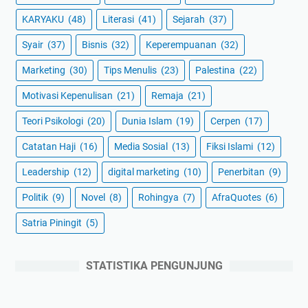
KARYAKU
(48)
Literasi
(41)
Sejarah
(37)
Syair
(37)
Bisnis
(32)
Keperempuanan
(32)
Marketing
(30)
Tips Menulis
(23)
Palestina
(22)
Motivasi Kepenulisan
(21)
Remaja
(21)
Teori Psikologi
(20)
Dunia Islam
(19)
Cerpen
(17)
Catatan Haji
(16)
Media Sosial
(13)
Fiksi Islami
(12)
Leadership
(12)
digital marketing
(10)
Penerbitan
(9)
Politik
(9)
Novel
(8)
Rohingya
(7)
AfraQuotes
(6)
Satria Piningit
(5)
STATISTIKA PENGUNJUNG