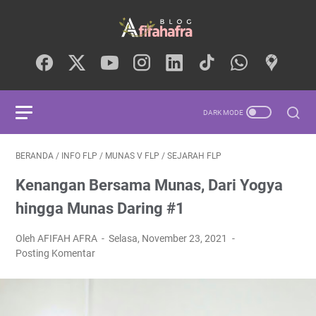
BERANDA
/
INFO FLP
/
MUNAS V FLP
/
SEJARAH FLP
Kenangan Bersama Munas, Dari Yogya
hingga Munas Daring #1
Oleh AFIFAH AFRA
Selasa, November 23, 2021
Posting Komentar