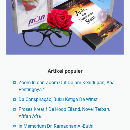
Artikel populer
Zoom In dan Zoom Out Dalam Kehidupan, Apa
Pentingnya?
Da Conspiração, Buku Ketiga De Winst
Proses Kreatif De Hoop Eiland, Novel Terbaru
Afifah Afra
In Memorium Dr. Ramadhan Al-Buthi