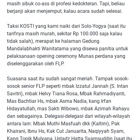
masih sibuk co-ass di profesi kedokteran. Tapi, beliau
berjanji akan menjemput, kalau acara sudah selesai.
Taksi KOSTI yang kami naiki dari Solo-Yogya (saat itu
tarifnya masih murah, sekitar Rp 100.000 saja kalau
tidak salah), merapat ke halaman Gedung
Mandalabhakti Wanitatama yang disewa panitia untuk
pelaksanaan opening ceremony Munas perdana yang
diselenggarakan oleh FLP.
Suasana saat itu sudah sangat meriah. Tampak sosok-
sosok senior FLP seperti mbak Izzatul Jannah (S. Intan
Savitri), mbak Helvy Tiana Rosa, Mbak Rahmadiyanti,
Mas Bachtiar Hs, mbak Asma Nadia, kang Irfan
Hidayatullah, mas Sakti Wibowo, mbak Azimah Rahayu
dan sebagainya. Delegasi-delegasi dari wilayah-wilayah
antara lain: Mbak Muthi Masfuah dkk (Kaltim), Pak
Khairani, Ibnu Hs, Kak Cut Januarita, Naqiyyah Syam,
Kang Topik Mulyana, Ustadz Hatta Syamsuddin (saat itu