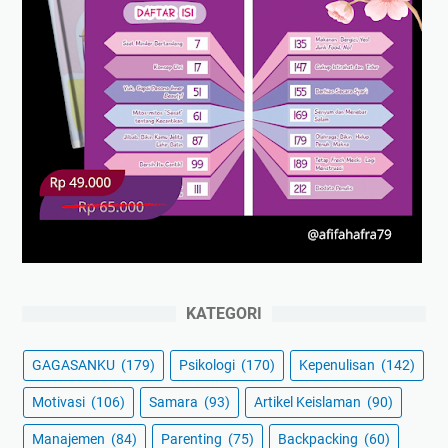
KATEGORI
GAGASANKU
(179)
Psikologi
(170)
Kepenulisan
(142)
Motivasi
(106)
Samara
(93)
Artikel Keislaman
(90)
Manajemen
(84)
Parenting
(75)
Backpacking
(60)