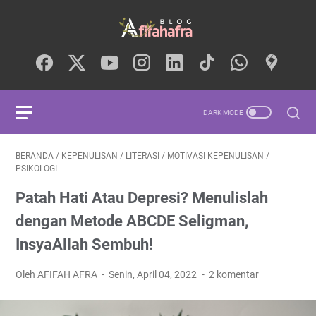
BERANDA
/
KEPENULISAN
/
LITERASI
/
MOTIVASI KEPENULISAN
/
PSIKOLOGI
Patah Hati Atau Depresi? Menulislah
dengan Metode ABCDE Seligman,
InsyaAllah Sembuh!
Oleh AFIFAH AFRA
Senin, April 04, 2022
2 komentar