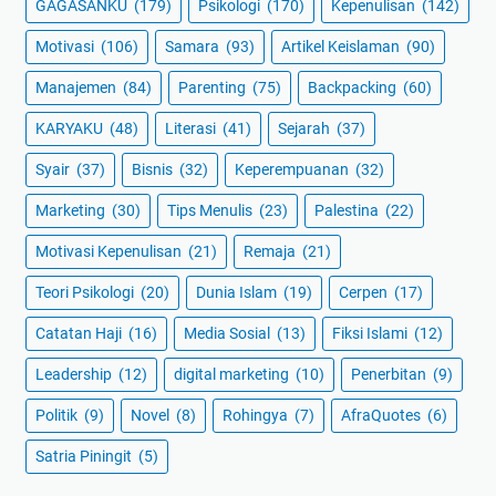
GAGASANKU
(179)
Psikologi
(170)
Kepenulisan
(142)
Motivasi
(106)
Samara
(93)
Artikel Keislaman
(90)
Manajemen
(84)
Parenting
(75)
Backpacking
(60)
KARYAKU
(48)
Literasi
(41)
Sejarah
(37)
Syair
(37)
Bisnis
(32)
Keperempuanan
(32)
Marketing
(30)
Tips Menulis
(23)
Palestina
(22)
Motivasi Kepenulisan
(21)
Remaja
(21)
Teori Psikologi
(20)
Dunia Islam
(19)
Cerpen
(17)
Catatan Haji
(16)
Media Sosial
(13)
Fiksi Islami
(12)
Leadership
(12)
digital marketing
(10)
Penerbitan
(9)
Politik
(9)
Novel
(8)
Rohingya
(7)
AfraQuotes
(6)
Satria Piningit
(5)