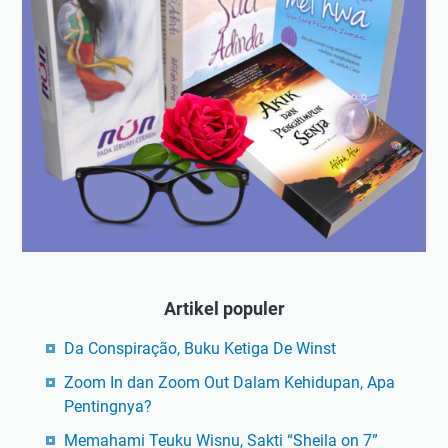
Artikel populer
Da Conspiração, Buku Ketiga De Winst
Zoom In dan Zoom Out Dalam Kehidupan, Apa
Pentingnya?
Memahami Teuku Wisnu, Sakti “Sheila on 7”