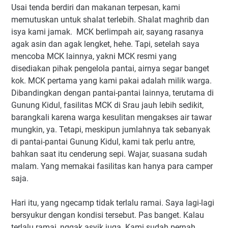
Usai tenda berdiri dan makanan terpesan, kami
memutuskan untuk shalat terlebih. Shalat maghrib dan
isya kami jamak. MCK berlimpah air, sayang rasanya
agak asin dan agak lengket, hehe. Tapi, setelah saya
mencoba MCK lainnya, yakni MCK resmi yang
disediakan pihak pengelola pantai, airnya segar banget
kok. MCK pertama yang kami pakai adalah milik warga.
Dibandingkan dengan pantai-pantai lainnya, terutama di
Gunung Kidul, fasilitas MCK di Srau jauh lebih sedikit,
barangkali karena warga kesulitan mengakses air tawar
mungkin, ya. Tetapi, meskipun jumlahnya tak sebanyak
di pantai-pantai Gunung Kidul, kami tak perlu antre,
bahkan saat itu cenderung sepi. Wajar, suasana sudah
malam. Yang memakai fasilitas kan hanya para camper
saja.
Hari itu, yang ngecamp tidak terlalu ramai. Saya lagi-lagi
bersyukur dengan kondisi tersebut. Pas banget. Kalau
terlalu ramai, nggak asyik juga. Kami sudah pernah