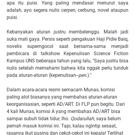
apa itu puisi. Yang paling mendasar menurut saya
adalah, ayo segera nulis cerpen, cerbung, novel ataupun
puisi.
Kebanyakan aturan justru membelenggu. Malah jadi
suka mati gaya. Persis seperti pengakuan Haji Pidie Baiq,
novelis superngocol saat bersama-sama menjadi
pembicara di talkshow Kepenulisan Science Fiction
Kampus UNS beberapa tahun yang lalu, "Saya justru bisa
nulis setelah memahami bahwa kita nggak perlu tunduk
pada aturan-aturan (kepenulisan--
pen
.)."
Dalam acara-acara resmi semacam Munas, komisi
paling alot biasanya yang membahas aturan-aturan
keorganisasian, seperti AD/ART. Di FLP pun begitu. Dari
4 kali Munas, komisi A yang membahas AD/ART bisa
sampai subuh tidak tidur, lho.
Qodarullah
, saya belum
pernah masuk komisi ini. Tapi, kalau ngintip sesaat,
rasanya ikut pusing dan cekot-cekot ini kepala! Terlihat