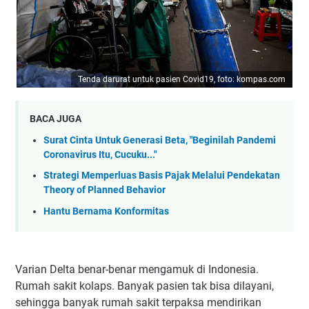
Tenda darurat untuk pasien Covid19, foto: kompas.com
BACA JUGA
Surat Cinta Untuk Generasi Beta, "Beginilah Pandemi
Coronavirus Itu, Cucuku..."
Strategi Memperluas Basis Pajak Melalui Pendekatan
Theory of Planned Behavior
Hantu Bernama Konformitas
Varian Delta benar-benar mengamuk di Indonesia.
Rumah sakit kolaps. Banyak pasien tak bisa dilayani,
sehingga banyak rumah sakit terpaksa mendirikan