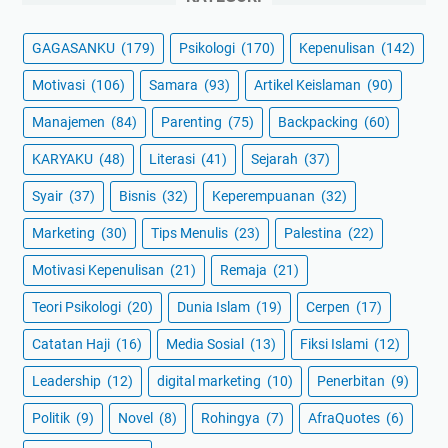
GAGASANKU
(179)
Psikologi
(170)
Kepenulisan
(142)
Motivasi
(106)
Samara
(93)
Artikel Keislaman
(90)
Manajemen
(84)
Parenting
(75)
Backpacking
(60)
KARYAKU
(48)
Literasi
(41)
Sejarah
(37)
Syair
(37)
Bisnis
(32)
Keperempuanan
(32)
Marketing
(30)
Tips Menulis
(23)
Palestina
(22)
Motivasi Kepenulisan
(21)
Remaja
(21)
Teori Psikologi
(20)
Dunia Islam
(19)
Cerpen
(17)
Catatan Haji
(16)
Media Sosial
(13)
Fiksi Islami
(12)
Leadership
(12)
digital marketing
(10)
Penerbitan
(9)
Politik
(9)
Novel
(8)
Rohingya
(7)
AfraQuotes
(6)