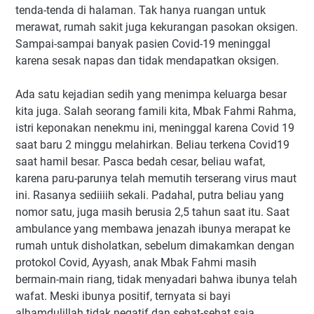
tenda-tenda di halaman. Tak hanya ruangan untuk
merawat, rumah sakit juga kekurangan pasokan oksigen.
Sampai-sampai banyak pasien Covid-19 meninggal
karena sesak napas dan tidak mendapatkan oksigen.
Ada satu kejadian sedih yang menimpa keluarga besar
kita juga. Salah seorang famili kita, Mbak Fahmi Rahma,
istri keponakan nenekmu ini, meninggal karena Covid 19
saat baru 2 minggu melahirkan. Beliau terkena Covid19
saat hamil besar. Pasca bedah cesar, beliau wafat,
karena paru-parunya telah memutih terserang virus maut
ini. Rasanya sediiiih sekali. Padahal, putra beliau yang
nomor satu, juga masih berusia 2,5 tahun saat itu. Saat
ambulance yang membawa jenazah ibunya merapat ke
rumah untuk disholatkan, sebelum dimakamkan dengan
protokol Covid, Ayyash, anak Mbak Fahmi masih
bermain-main riang, tidak menyadari bahwa ibunya telah
wafat. Meski ibunya positif, ternyata si bayi
alhamdulillah tidak negatif dan sehat-sehat saja.