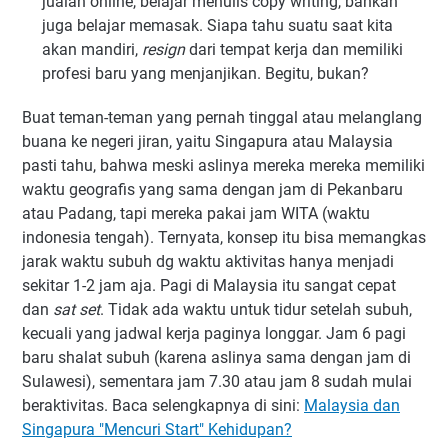
jualan online, belajar menulis copy writing, bahkan
juga belajar memasak. Siapa tahu suatu saat kita
akan mandiri,
resign
dari tempat kerja dan memiliki
profesi baru yang menjanjikan. Begitu, bukan?
Buat teman-teman yang pernah tinggal atau melanglang
buana ke negeri jiran, yaitu Singapura atau Malaysia
pasti tahu, bahwa meski aslinya mereka mereka memiliki
waktu geografis yang sama dengan jam di Pekanbaru
atau Padang, tapi mereka pakai jam WITA (waktu
indonesia tengah). Ternyata, konsep itu bisa memangkas
jarak waktu subuh dg waktu aktivitas hanya menjadi
sekitar 1-2 jam aja. Pagi di Malaysia itu sangat cepat
dan
sat set
. Tidak ada waktu untuk tidur setelah subuh,
kecuali yang jadwal kerja paginya longgar. Jam 6 pagi
baru shalat subuh (karena aslinya sama dengan jam di
Sulawesi), sementara jam 7.30 atau jam 8 sudah mulai
beraktivitas. Baca selengkapnya di sini:
Malaysia dan
Singapura "Mencuri Start" Kehidupan?